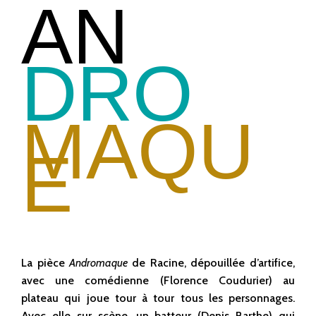
AN
DRO
MAQU
E
La pièce
Andromaque
de Racine, dépouillée d’artifice,
avec une comédienne (Florence Coudurier) au
plateau qui joue tour à tour tous les personnages.
Avec elle sur scène, un batteur (Denis Barthe) qui