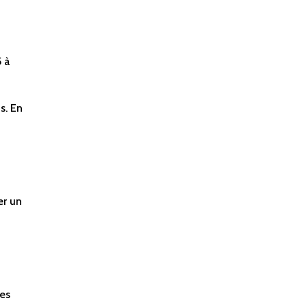
 à
s. En
er un
des