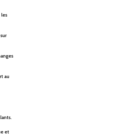
 les
 sur
changes
rt au
lants.
ue et