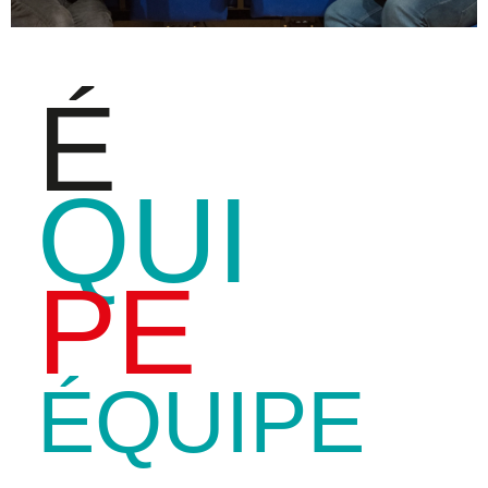
É
QUI
PE
ÉQUIPE