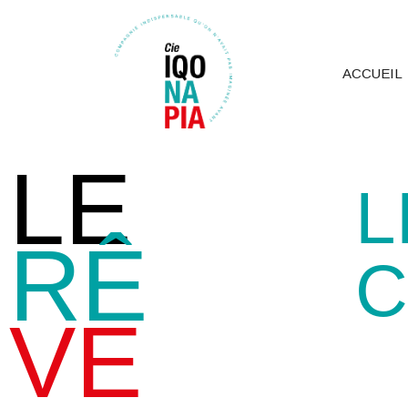
ACCUEIL
LE
L
RÊ
C
VE